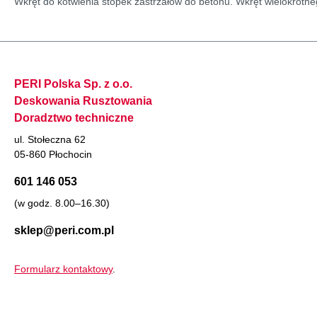
Wkręt do kotwienia stopek zastrzałów do betonu. Wkręt wielokrotne
PERI Polska Sp. z o.o.
Deskowania Rusztowania
Doradztwo techniczne
ul. Stołeczna 62
05-860 Płochocin
601 146 053
(w godz. 8.00–16.30)
sklep@peri.com.pl
Formularz kontaktowy
.