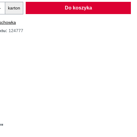
Do koszyka
karton
 schowka
ktu:
124777
"