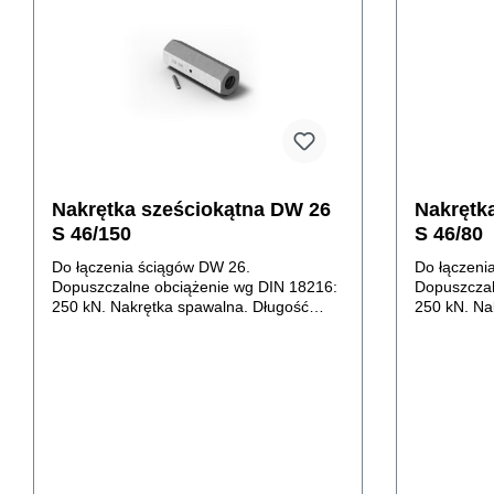
Nakrętka sześciokątna DW 26
Nakrętk
S 46/150
S 46/80
Do łączenia ściągów DW 26.
Do łączeni
Dopuszczalne obciążenie wg DIN 18216:
Dopuszczal
250 kN. Nakrętka spawalna. Długość
250 kN. Na
nakrętki 150 mm.Nakrętka dostępna jako
nakrętki 8
produkt używany.