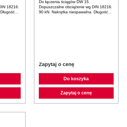
Do łączenia ściągów DW 15.
DIN 18216:
Dopuszczalne obciążenie wg DIN 18216:
 Długość
90 kN. Nakrętka niespawalna. Długość
nakrętki 50 mm.
Zapytaj o cenę
Do koszyka
Zapytaj o cenę