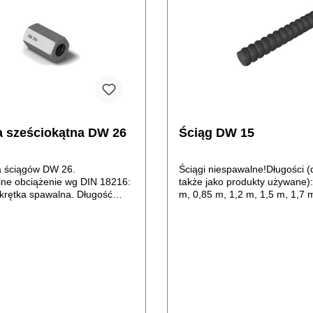
a sześciokątna DW 26
Ściąg DW 15
a ściągów DW 26.
Ściągi niespawalne!Długości 
ne obciążenie wg DIN 18216:
także jako produkty używane)
krętka spawalna. Długość
m, 0,85 m, 1,2 m, 1,5 m, 1,7 m
0 mm.
m, 2,5 m, 3,0 m, 3,5 m, 6,0 m
specjalna.Dopuszczalne obci
DIN 18216 – 90 kN. Dostępne
ściągi DW 20 - dopuszczalne 
150 kN oraz DW 26 - dopuszc
obciążenie 250 kN.Dokumenta
Techniczno-Ruchowa