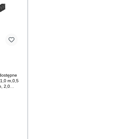
(dostępne
:1,0 m,0,5
, 2,0
,długość
ążenie wg
 również
obciążenie
zalne
cja