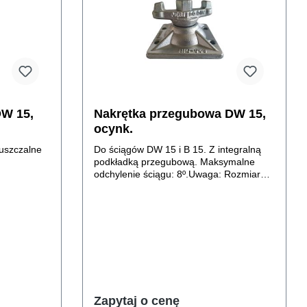
DW 15,
Nakrętka przegubowa DW 15,
ocynk.
uszczalne
Do ściągów DW 15 i B 15. Z integralną
podkładką przegubową. Maksymalne
odchylenie ściągu: 8º.Uwaga: Rozmiar
klucza S 27.Dopuszczalne obciążenie 90
kN.
Zapytaj o cenę