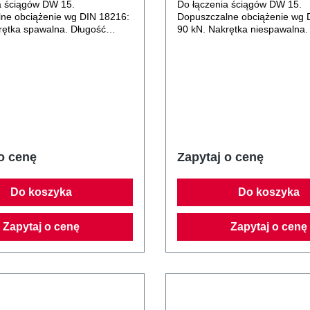
a ściągów DW 15.
Do łączenia ściągów DW 15.
ne obciążenie wg DIN 18216:
Dopuszczalne obciążenie wg 
rętka spawalna. Długość
90 kN. Nakrętka niespawalna.
0 mm.
nakrętki 108 mm.
o cenę
Zapytaj o cenę
Do koszyka
Do koszyka
Zapytaj o cenę
Zapytaj o cenę