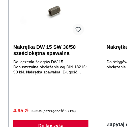
Nakrętka DW 15 SW 30/50
Nakrętk
sześciokątna spawalna
Do łączenia ściągów DW 15.
Do ściągów
Dopuszczalne obciążenie wg DIN 18216:
obciążenie
90 kN. Nakrętka spawalna. Długość
nakrętki 50 mm.
4,95 zł
5,25 zł
(oszczędność 5.71%)
Zapytaj 
Do koszyka