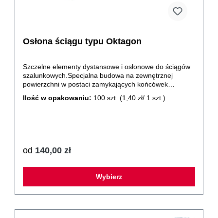
żadnych dodatkowych uchwytów, prowadnic, itp. bardzo
proste połączenie poziomej izolacji pomiędzy płytą
fundamentowa, a ściana fundamentową z pionowymi
elementami do rys wymuszonych zapewniające pełna
Osłona ściągu typu Oktagon
szczelność Element ma długość 200 cm z możliwością
łatwego docinania elementów na budowie do
wymaganego wymiaru.
Szczelne elementy dystansowe i osłonowe do ściągów
szalunkowych.Specjalna budowa na zewnętrznej
powierzchni w postaci zamykających końcówek
żebrowanych RK, a także dzięki podłużnym żebrom
Ilość w opakowaniu:
100 szt.
(1,40 zł/ 1 szt.)
pomiędzy końcówkami sprawia, że elementy
dystansowe FSK nie tylko znakomicie kotwią się w
betonie, ale przede wszystkim stanowią
najskuteczniejszą barierę wodną dla wody, która bardzo
często przedostaje się wzdłuż rurek dystansowych do
wnętrza budynku.
od
140,00 zł
Wybierz