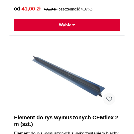
gdzie izolacja jest wykonywana w technologii białej
wanny. Obejrzyj film szkoleniowy producenta - montaż
od
41,00 zł
43,10 zł
(oszczędność 4.87%)
CEMflex z uchwytem Omega Blacha uszczelniająca
BPA-CEMflex (niem. Fugenblech VB) składa się ze
stalowej, ocynkowanej blachy, pokrytej specjalną
Wybierz
opatentowaną aktywną powłoką. W czasie kontaktu
powłoki z wodą i wilgocią zostaje uruchomiony proces
krystalizacji wypełniając wszystkie przestrzenie w
strukturze betonu i powodując wytworzenie
wodoszczelnej bariery. Przepływ wody i wilgoci jest
blokowany na dwa sposoby: w sposób aktywny,
poprzez nieograniczony w czasie proces krystalizacji w
sposób bierny przez samą blachę. Taka izolacja może
być stosowana do konstrukcji narażonej na wodę pod
ciśnieniem lub wilgoć gruntową. Skuteczność Blachy
uszczelniającej CEMflex została potwierdzona
wydaniem Europejskiej Aprobaty Technicznej na
szczelność do 5 barów, co daje gwarancję jakości
produktu i skuteczności jego stosowania. Wybierając
Blachę uszczelniającą CEMflex mamy pewność wyboru
jednego z najlepszych dostępnych rozwiązań w
zakresie hydroizolacji.
Element do rys wymuszonych CEMflex 2
m (szt.)
Element do rys wymuszonych z wykorzystaniem blachy