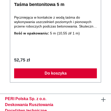
Taśma bentonitowa 5 m
Pęczniejąca w kontakcie z wodą taśma do
wykonywania uszczelnień poziomych i pionowych
przerw roboczych podczas betonowania. Skutecznie
wypełnia szczeliny i ubytki w betonie. Zalecana do
Ilość w opakowaniu:
5 m
(10,55 zł/ 1 m)
uszczelnień przerw roboczych narażonych na
działanie wilgoci i wód gruntowych. Odpowiednia dla
ciśnienia wody do 0,4 MPa. Może być stosowana w
zbiornikach na wodę pitną. Wymiary taśmy:
szerokość 20x25 mm, długość 5 m.
52,75 zł
Do koszyka
PERI Polska Sp. z o.o.
Deskowania Rusztowania
Doradztwo techniczne