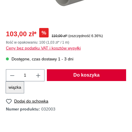
%
103,00 zł*
110,00 zł*
(oszczędność 6.36%)
Ilość w opakowaniu:
100
(1,03 zł* / 1 m)
Ceny bez podatku VAT i kosztów wysyłki
Dostępne, czas dostawy 1 - 3 dni
Do koszyka
wiązka
Dodaj do schowka
Numer produktu:
032003