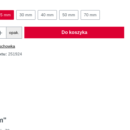
25 mm
30 mm
40 mm
50 mm
70 mm
Do koszyka
opak.
 schowka
ktu:
251924
m"