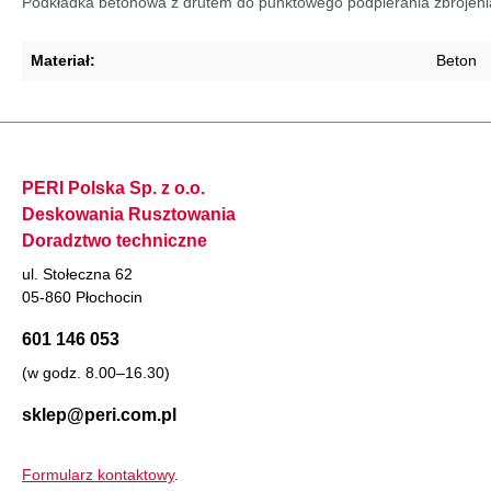
Podkładka betonowa z drutem do punktowego podpierania zbrojeni
Materiał:
Beton
PERI Polska Sp. z o.o.
Deskowania Rusztowania
Doradztwo techniczne
ul. Stołeczna 62
05-860 Płochocin
601 146 053
(w godz. 8.00–16.30)
sklep@peri.com.pl
Formularz kontaktowy
.