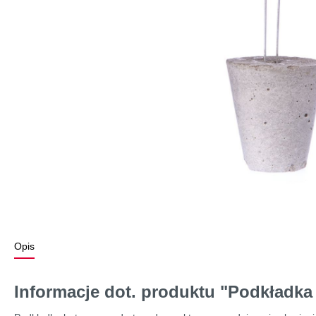
Opis
Informacje dot. produktu "Podkładka