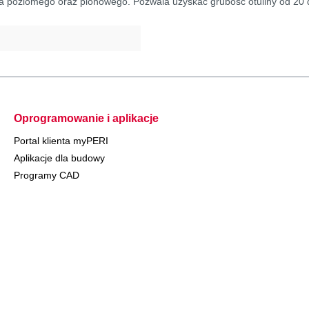
a poziomego oraz pionowego. Pozwala uzyskać grubość otuliny od 20
Oprogramowanie i aplikacje
Portal klienta myPERI
Aplikacje dla budowy
Programy CAD