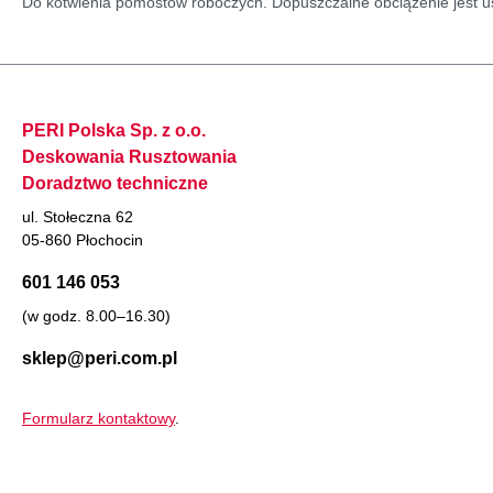
Do kotwienia pomostów roboczych. Dopuszczalne obciążenie jest u
PERI Polska Sp. z o.o.
Deskowania Rusztowania
Doradztwo techniczne
ul. Stołeczna 62
05-860 Płochocin
601 146 053
(w godz. 8.00–16.30)
sklep@peri.com.pl
Formularz kontaktowy
.