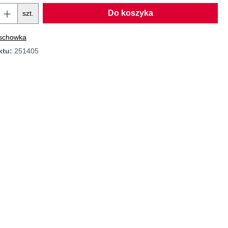
Do koszyka
szt.
 schowka
ktu:
251405