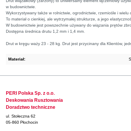
Drut wiązałkowy (żarzony) to uniwersalny element łączeniowy używ
w budownictwie.
Wykorzystywany także w rolnictwie, ogrodnictwie, rzemiośle i wiel
To materiał o cienkiej, ale wytrzymałej strukturze, a jego elastycz
W budownictwie jest powszechnie używany do wiązania prętów zbr
Dostępna średnica drutu 1,2 mm i 1,4 mm.
Drut w kręgu waży 23 - 28 kg. Drut jest przycinany dla Klientów, j
Materiał:
S
PERI Polska Sp. z o.o.
Deskowania Rusztowania
Doradztwo techniczne
ul. Stołeczna 62
05-860 Płochocin