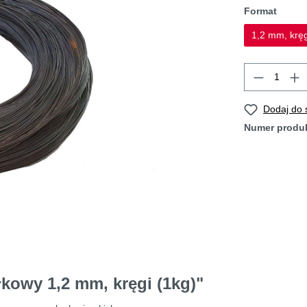
Format
1,2 mm, kręg
Dodaj do
Numer produ
łkowy 1,2 mm, kręgi (1kg)"