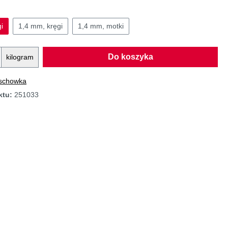
i
1,4 mm, kręgi
1,4 mm, motki
Do koszyka
kilogram
 schowka
ktu:
251033