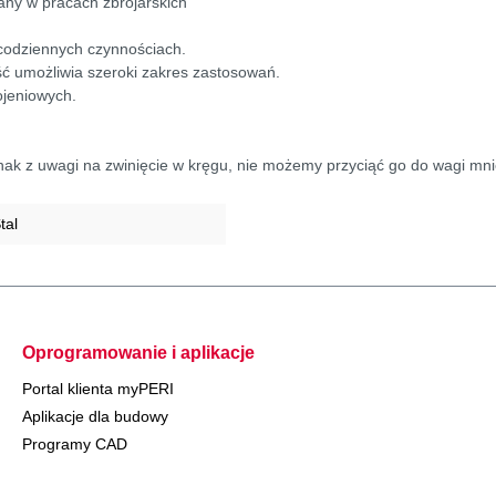
any w pracach zbrojarskich
u codziennych czynnościach.
ność umożliwia szeroki zakres zastosowań.
ojeniowych.
ednak z uwagi na zwinięcie w kręgu, nie możemy przyciąć go do wagi mni
tal
Oprogramowanie i aplikacje
Portal klienta myPERI
Aplikacje dla budowy
Programy CAD